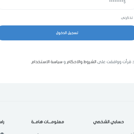
تذكرنى
اختر المدينة
مسح البيانات
 قرأت ووافقت على
الشروط والاحكام
و
سياسة الاستخدام
.
فى حالة تغيير المدينة قد تفقد بعض او كل المنتجات التي تم اضافتها للسلة
مؤخرا
حسابي الشخصي
معلومـــات هامــة
راس