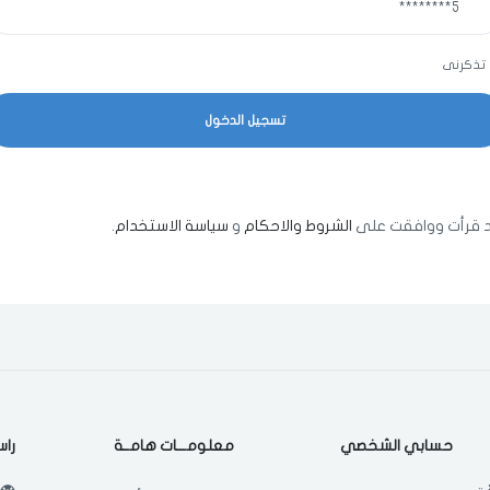
تذكرنى
اختر المدينة
مسح البيانات
 قرأت ووافقت على
الشروط والاحكام
و
سياسة الاستخدام
.
فى حالة تغيير المدينة قد تفقد بعض او كل المنتجات التي تم اضافتها للسلة
مؤخرا
حسابي الشخصي
معلومـــات هامــة
راس