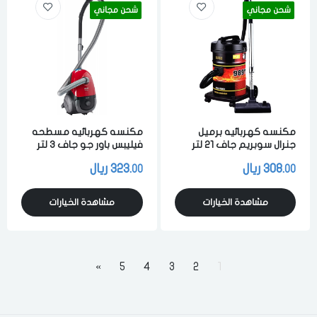
شحن مجاني
شحن مجاني
مكنسه كهربائيه برميل
مكنسه كهربائيه مسطحه
جنرال سوبريم جاف 21 لتر
فيليبس باور جو جاف 3 لتر
1600 واط لشفط الاتربه
1800 واط احمر
308.
ريال
323.
ريال
00
00
والاوساخ احمر
مشاهدة الخيارات
مشاهدة الخيارات
»
5
4
3
2
1