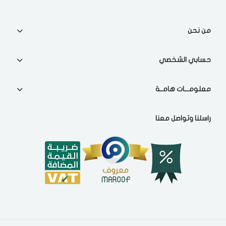
من نحن
حسابي الشخصي
معلومـــات هامــة
راسلنا وتواصل معنا