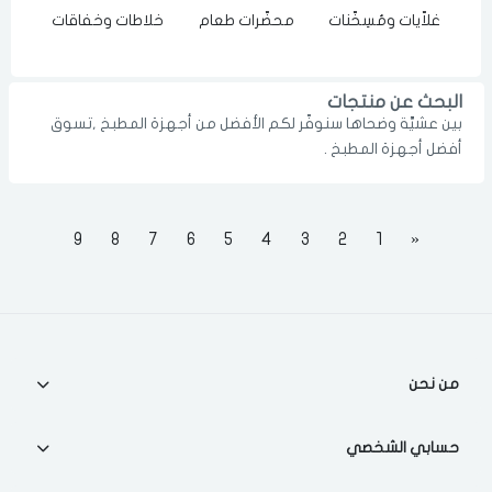
غلاّيات ومُسِخّنات
محضّرات طعام
خلاطات وخفاقات
عصا
الدخول
تسجيل
اختر المدينة
البحث عن منتجات
بين عشيَّة وضحاها سنوفّر لكم الأفضل من أجهزة المطبخ ,تسوق
رقم الجوال
*
أفضل أجهزة المطبخ .
اختر المدينة
9
8
7
6
5
4
3
2
1
«
تذكرنى
اختر المدينة
لقد قرأت ووافقت على
الشروط والاحكام
و
سياسة الاستخدام
.
من نحن
مسح البيانات
حسابي الشخصي
فى حالة تغيير المدينة قد تفقد بعض او كل المنتجات التي تم اضافتها للسلة