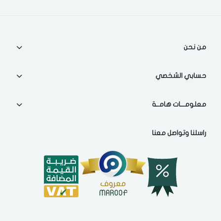
اختر المدينة
من نحن
تذكرنى
اختر المدينة
حسابي الشخصي
معلومـــات هامــة
لقد قرأت ووافقت على
الشروط والاحكام
و
سياسة الاستخدام
.
مسح البيانات
راسلنا وتواصل معنا
فى حالة تغيير المدينة قد تفقد بعض او كل المنتجات التي تم اضافتها للسلة
مؤخرا