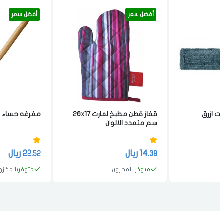
أفضل سعر
أفضل سعر
 ازرق
قفاز قطن مطبخ لمارت 26x17
مغرفه حساء لمارت 29
سم متعدد الالوان
14.
ريال
22.
ريال
52
38
متوفر
بالمخزون
متوفر
بالمخزو