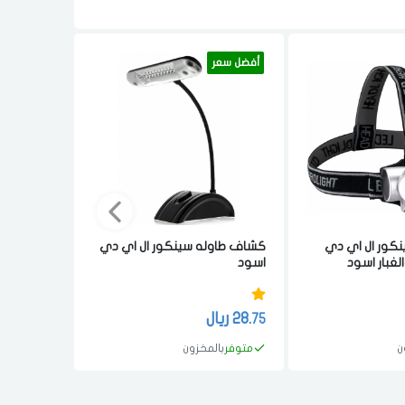
أفضل سعر
أفضل سعر
كور ال اي دي
كشاف طاوله سينكور ال اي دي
كشاف راس
لغبار اسود
اسود
مقاوم للما
28.
ريال
37.
ريا
49
75
ن
متوفر
بالمخزون
متوفر
با