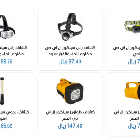
كور ال اي دي
كشاف راس سينكور ال اي دي
كشاف راس سينك
ادي
مقاوم للماء والغبار اسود
مقاوم للماء وا
7
ريال
37.
ريال
28.
ر
75
49
الدخول
تسجيل
اختر المدينة
سينكور ال اي
كشاف طوارئ سينكور ال اي
كشاف يدوي سينك
رقم الجوال
*
اصفر
دي اصفر
اسو
7
ريال
147.
ريال
85.
ر
02
49
اختر المدينة