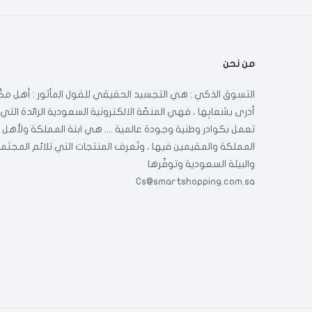
من نحن
التسوق الذكي : هي التجسيد الحقيقي للقول المأثور : أهل مكّ
أدرى بشعابِها ، فهي المنصّة الالكترونية السعودية الرائدة التي
تعمل بكوادر وطنية وجودة عالمية .... هي ابنة المملكة ولأهل
المملكة والمقيمين فيها ، وتَعرف المنتجات التي تلائم المجتم
والبيئة السعودية وتوفّرها
Cs@smartshopping.com.sa