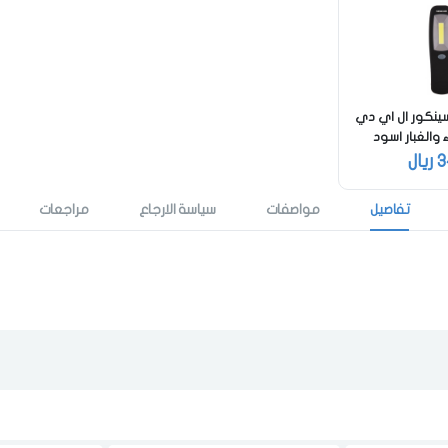
تذكرنى
اختر المدينة
نكور ال اي دي
 والغبار اسود
لقد قرأت ووافقت على
الشروط والاحكام
و
سياسة الاستخدام
.
3
ريال
مسح البيانات
تفاصيل
مواصفات
سياسة الارجاع
مراجعات
فى حالة تغيير المدينة قد تفقد بعض او كل المنتجات التي تم اضافتها للسلة
مؤخرا