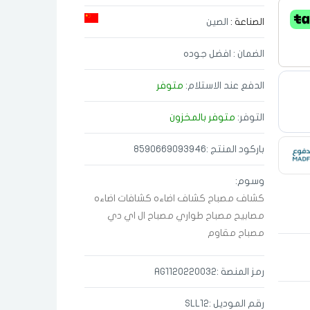
الصناعة :
الصين
الضمان : افضل جوده
الدفع عند الاستلام:
متوفر
التوفر:
متوفر بالمخزون
باركود المنتج :8590669093946
وسوم:
كشاف
مصباح
كشاف اضاءه
كشافات اضاءه
مصابيح
مصباح طواري
مصباح ال اي دي
مصباح مقاوم
رمز المنصة :AG1120220032
رقم الموديل :SLL12