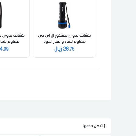
كشاف يدوي سينكور ال اي دي
كشاف يدوي سي
مقاوم للماء والغبار اسود
مقاوم للماء
28.
ريال
4.
99
75
يٌشحن معها