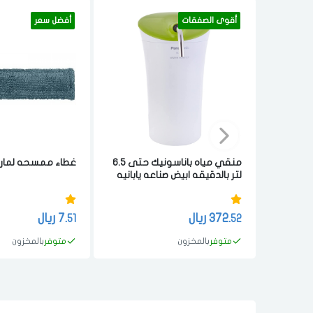
أقوى الصفقات
أفضل سعر
منقي مياه باناسونيك حتى 6.5
غطاء ممسحه لمارت
لتر بالدقيقه ابيض صناعه يابانيه
372.
ريال
7.
ريال
51
52
متوفر
بالمخزون
متوفر
بالمخزون