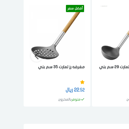
أفضل سعر
أفضل سعر
 سم بني
مغرفه رز لمارت 35 سم بني
بني
22.
ريال
17.
ريال
51
52
ن
متوفر
بالمخزون
متوفر
با