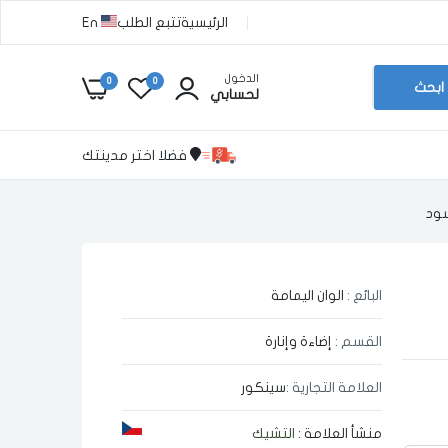
الرئيسية
تتبع الطلب
En
الدخول
0
0
ابحث
لحسابي
فضلا اختر مدينتك
سود
البائع :
الوان اليمامة
القسم :
إضاءة وإنارة
العلامة التجارية :
سينكور
منشأ العلامة :
التشيك