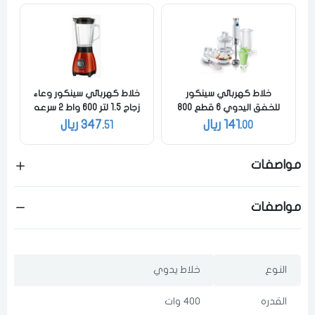
اختر المدينة
لقد قرأت ووافقت على
الشروط والاحكام
و
سياسة الاستخدام
.
مسح البيانات
خلاط كهربائي سينكور
خلاط كهربائي سينكور وعاء
للخفق اليدوي 6 قطع 800
زجاج 1.5 لتر 600 واط 2 سرعه
مل 800 واط 10 سرعه ابيض
احمر
141.
ريال
347.
ريال
51
00
فى حالة تغيير المدينة قد تفقد بعض او كل المنتجات التي تم اضافتها للسلة
مؤخرا
مواصفات
مواصفات
النوع
خلاط يدوي
القدره
400 وات