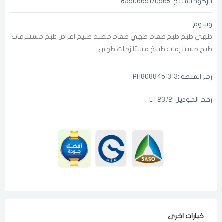
باركود المنتج :8590669170968
وسوم:
طهي
طبخ
طبخ طعام
طهي طعام
مطبخ
طبيخ
اغراض طبخ
مستلزمات
الدخول
تسجيل
اختر المدينة
طبخ
مستلزمات طبيخ
مستلزمات طهي
رقم الجوال
*
رمز المنصة :AH8088451313
اختر المدينة
رقم الموديل :LT2372
تذكرنى
اختر المدينة
لقد قرأت ووافقت على
الشروط والاحكام
و
سياسة الاستخدام
.
مسح البيانات
خيارات اخرى