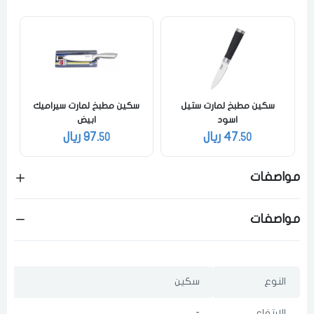
لقد قرأت ووافقت على
الشروط والاحكام
و
سياسة الاستخدام
.
مسح البيانات
فى حالة تغيير المدينة قد تفقد بعض او كل المنتجات التي تم اضافتها للسلة
سكين مطبخ لمارت ستيل
سكين مطبخ لمارت سيراميك
مؤخرا
اسود
ابيض
47.
ريال
97.
ريال
50
50
مواصفات
مواصفات
النوع
سكين
الارتفاع
-