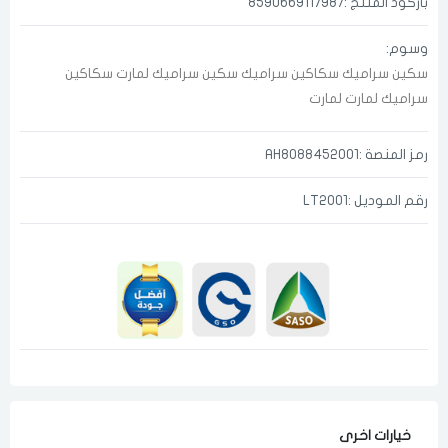
باركود المنتج :8590669117987
وسوم:
سكين سراميك
سكاكين سراميك
سكين سراميك لمارت
سكاكين
سراميك لمارت
لمارت
رمز المنصة :AH8088452001
الدخول
تسجيل
رقم الموديل :LT2001
اختر المدينة
رقم الجوال
*
اختر المدينة
تذكرنى
اختر المدينة
خيارات اخرى