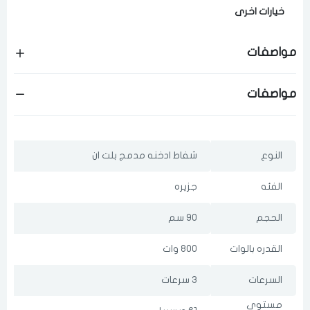
خيارات اخرى
لقد قرأت ووافقت على
الشروط والاحكام
و
سياسة الاستخدام
.
مواصفات
مسح البيانات
مواصفات
فى حالة تغيير المدينة قد تفقد بعض او كل المنتجات التي تم اضافتها للسلة
مؤخرا
النوع
شفاط ادخنه مدمج بلت ان
الفئه
جزيره
الحجم
90 سم
القدره بالوات
800 وات
السرعات
3 سرعات
مستوي