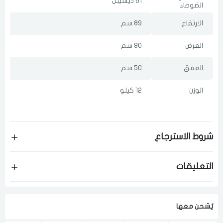
61 ديسيبل
الضوضاء
الارتفاع
89 سم
العرض
90 سم
العمق
50 سم
الوزن
12 كيلو
شروط الاسترجاع
التعليقات
يٌشحن معها