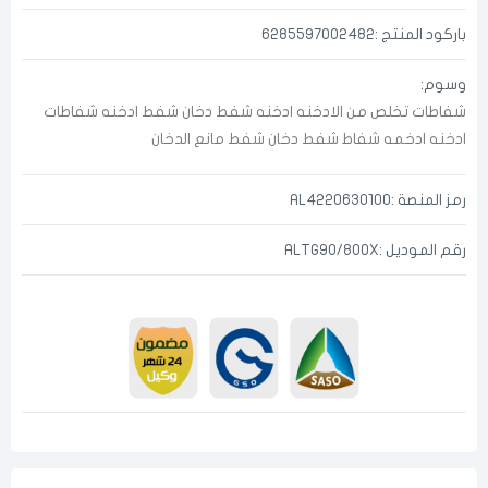
باركود المنتج :6285597002482
وسوم:
شفاطات
تخلص من الادخنه
ادخنه
شفط دخان
شفط ادخنه
شفاطات
ادخنه
ادخمه شفاط
شفط
دخان شفط
مانع الدخان
رمز المنصة :AL4220630100
الدخول
تسجيل
رقم الموديل :ALTG90/800X
اختر المدينة
رقم الجوال
*
اختر المدينة
تذكرنى
اختر المدينة