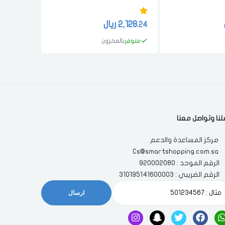
2,128.
ريال
2,575.
30
24
متوفر
بالمخزون
متوفر
با
لنا وتواصل معنا
مركز المساعدة والدعم
Cs@smartshopping.com.sa
الرقم الموحد : 920002080
الرقم الضريبي : 310195141600003
ارسال