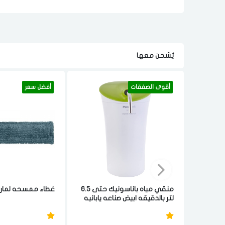
يٌشحن معها
أقوى الصفقات
أفضل سعر
منقي مياه باناسونيك حتى 6.5
غطاء ممسحه لمارت
لتر بالدقيقه ابيض صناعه يابانيه