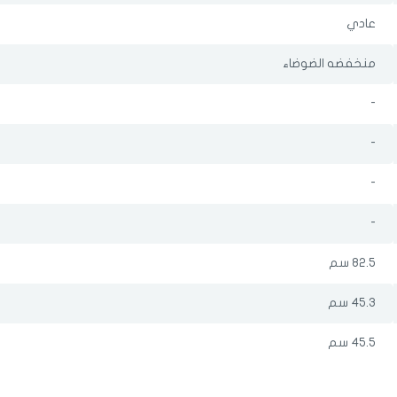
عادي
اختر المدينة
منخفضه الضوضاء
تذكرنى
-
اختر المدينة
-
-
لقد قرأت ووافقت على
الشروط والاحكام
و
سياسة الاستخدام
.
مسح البيانات
-
82.5 سم
45.3 سم
فى حالة تغيير المدينة قد تفقد بعض او كل المنتجات التي تم اضافتها للسلة
مؤخرا
45.5 سم