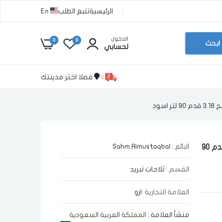
الرئيسية
تتبع الطلب
En
الدخول
0
0
ابحث
لحسابي
فضلا اختر مدينتك
سود
البائع :
Sahm.Almustaqbal
ثلاجه عرض تجاريه باب واحد زجاج بدون فريزر ارو تبريد ثلج 3.18 قدم 90
القسم :
ثلاجات تبريد
العلامة التجارية :
ارو
منشأ العلامة :
المملكة العربية السعودية