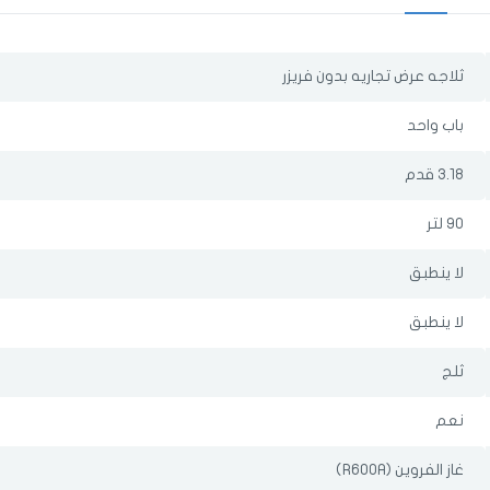
ثلاجه عرض تجاريه بدون فريزر
باب واحد
3.18 قدم
90 لتر
لا ينطبق
لا ينطبق
ثلج
الدخول
تسجيل
نعم
اختر المدينة
غاز الفروين (R600A)
رقم الجوال
*