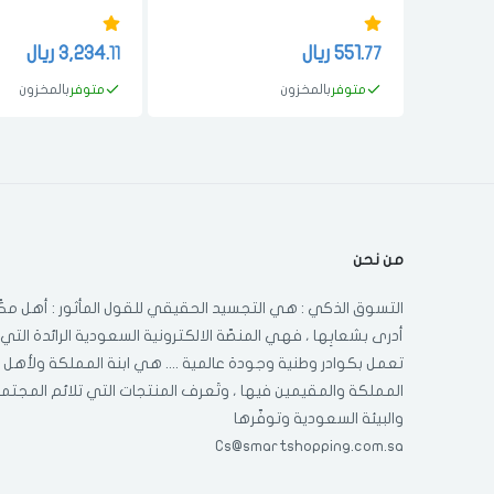
النوم تبريد ثلج 3.1 قدم 90 لتر
قدم 592 لتر ستيل
ابيض
551.
ريال
3,234.
ريال
11
77
متوفر
بالمخزون
متوفر
بالمخزون
من نحن
التسوق الذكي : هي التجسيد الحقيقي للقول المأثور : أهل مكّ
أدرى بشعابِها ، فهي المنصّة الالكترونية السعودية الرائدة التي
تعمل بكوادر وطنية وجودة عالمية .... هي ابنة المملكة ولأهل
المملكة والمقيمين فيها ، وتَعرف المنتجات التي تلائم المجتم
والبيئة السعودية وتوفّرها
Cs@smartshopping.com.sa