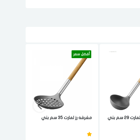
أفضل سعر
أفضل سعر
 سم بني
مغرفه رز لمارت 35 سم بني
بني