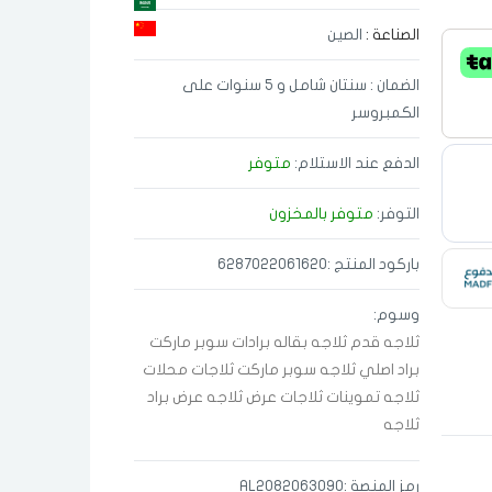
الصناعة :
الصين
الضمان : سنتان شامل و 5 سنوات على
الكمبروسر
الدفع عند الاستلام:
متوفر
التوفر:
متوفر بالمخزون
باركود المنتج :6287022061620
وسوم:
ثلاجه قدم
ثلاجه بقاله
برادات سوبر ماركت
براد اصلي
ثلاجه سوبر ماركت
ثلاجات محلات
ثلاجه تموينات
ثلاجات عرض
ثلاجه عرض
براد
ثلاجه
رمز المنصة :AL2082063090