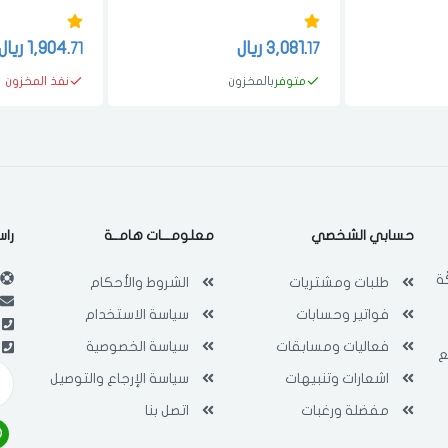
قدم 592 لتر ابيض
3,081.
ريال
1,904.
ريال
71
17
متوفر
بالمخزون
نفذ المخزون
حسابي الشخصي
معلومـــات هامــة
راس
ة
طلبات ومشتريات
الشروط والأحكام
فواتير وحسابات
سياسة الاستخدام
فعاليات ومسابقات
سياسة الخصوصية
ع
اشعارات وتنبيهات
سياسة الإرجاع والتوصيل
مفضلة ورغبات
اتصل بنا