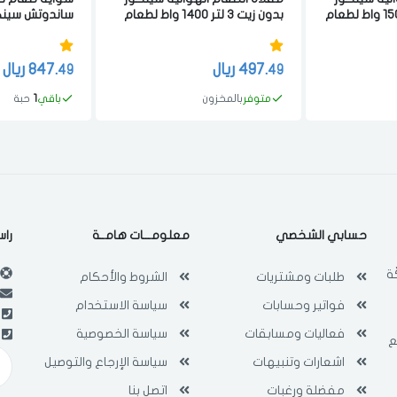
بدون زيت 2.6 لتر 1500 واط لطعام
بدون زيت 3 لتر 1400 واط لطعام
ساندوتش سين
صحي ابيض
ستيل
497.
ريال
847.
ريال
49
49
متوفر
بالمخزون
باقي
1
حبة
حسابي الشخصي
معلومـــات هامــة
راس
ة
طلبات ومشتريات
الشروط والأحكام
فواتير وحسابات
سياسة الاستخدام
فعاليات ومسابقات
سياسة الخصوصية
ع
اشعارات وتنبيهات
سياسة الإرجاع والتوصيل
مفضلة ورغبات
اتصل بنا