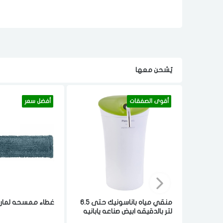
يٌشحن معها
أقوى الصفقات
أفضل سعر
منقي مياه باناسونيك حتى 6.5
غطاء ممسحه لمارت
لتر بالدقيقه ابيض صناعه يابانيه