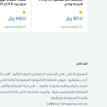
شريحه وردي
صحي ابيض
197.
ريال
422.
ريال
51
51
متوفر
بالمخزون
متوفر
بالمخزون
من نحن
التسوق الذكي : هي التجسيد الحقيقي للقول المأثور : أهل مكّ
أدرى بشعابِها ، فهي المنصّة الالكترونية السعودية الرائدة التي
تعمل بكوادر وطنية وجودة عالمية .... هي ابنة المملكة ولأهل
المملكة والمقيمين فيها ، وتَعرف المنتجات التي تلائم المجتم
والبيئة السعودية وتوفّرها
Cs@smartshopping.com.sa