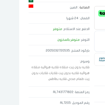
الصناعة :
الصين
الضمان : 24 شهرا
الدفع عند الاستلام:
متوفر
التوفر:
متوفر بالمخزون
باركود المنتج :2005032720535
وسوم:
قلايه
بدون زيت
مقلاه
قلايه هوائيه
مقلاه
هوائيه
قلايه بدون زيت
قلايات
قلايات بدون
زيت
طعام صحي
قلايه بطاطس
رمز المنصة :AL7431771822
رقم الموديل :AL7205