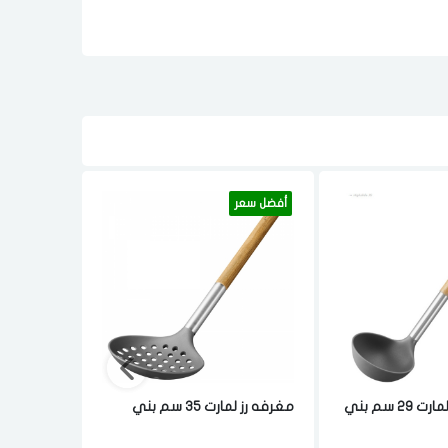
أفضل سعر
أفضل سعر
 سم بني
مغرفه رز لمارت 35 سم بني
بني