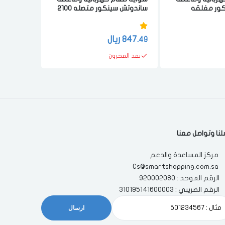
كور مغلقه
ساندوتش سينكور متصله 2100
متعدده الوظائف 2000 واط
واط 7 برامج فضي
صحي اسو
847.
ريال
747.
ر
50
49
نفذ المخزون
متوفر
با
لنا وتواصل معنا
مركز المساعدة والدعم
Cs@smartshopping.com.sa
الرقم الموحد : 920002080
الرقم الضريبي : 310195141600003
ارسال