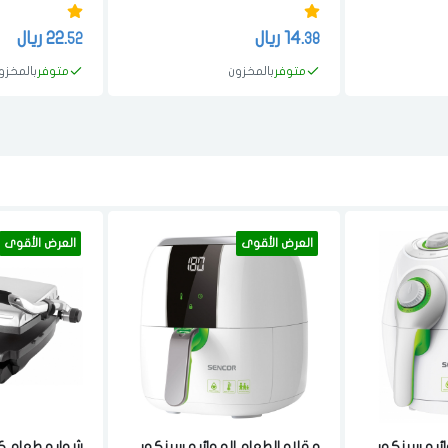
14.
ريال
22.
ريال
52
38
متوفر
بالمخزون
متوفر
بالمخزو
العرض الأقوى
العرض الأقوى
ائيه سينكور
مقلاه الطعام الهوائيه سينكور
شوايه طعام ك