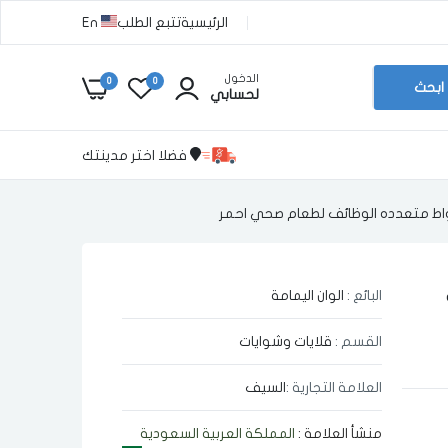
الرئيسية
تتبع الطلب
En
الدخول
0
0
ابحث
لحسابي
فضلا اختر مدينتك
البائع :
الوان اليمامة
ه
القسم :
قلايات وشوايات
العلامة التجارية :
السيف
منشأ العلامة :
المملكة العربية السعودية