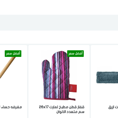
لقد قرأت ووافقت على
الشروط والاحكام
و
سياسة الاستخدام
.
مسح البيانات
فى حالة تغيير المدينة قد تفقد بعض او كل المنتجات التي تم اضافتها للسلة
مؤخرا
أفضل سعر
أفضل سعر
 ازرق
قفاز قطن مطبخ لمارت 26x17
مغرفه حساء لمارت 29
سم متعدد الالوان