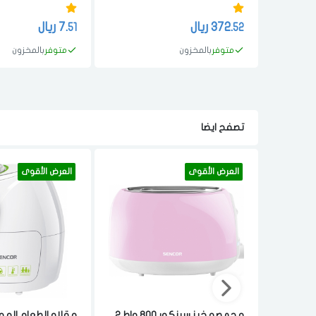
372.
ريال
7.
ريال
51
52
متوفر
بالمخزون
متوفر
بالمخزون
تصفح ايضا
العرض الأقوى
العرض الأقوى
محمصه خبز سينكور 800 واط 2
مقلاه الطعام الهو