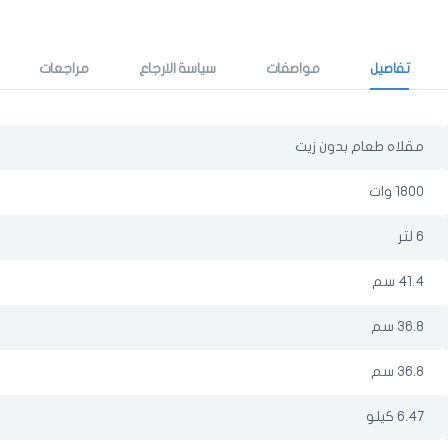
تفاصيل
مواصفات
سياسة الارجاع
مراجعات
مقلاه طعام بدون زيت
الدخول
تسجيل
اختر المدينة
1800 وات
رقم الجوال
*
6 لتر
اختر المدينة
41.4 سم
36.8 سم
تذكرنى
36.8 سم
اختر المدينة
6.47 كيلو